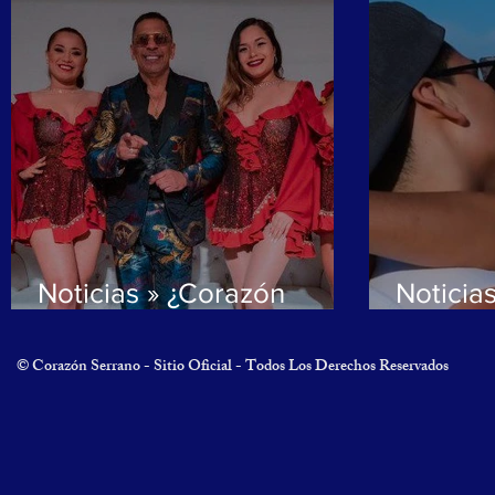
Mega Ev
Estdio 
Noticias » ¿Corazón
Noticias
Serrano Y Alberto Barros
Su Novi
Barros Lanzaran Nueva
Su Com
© Corazón Serrano - Sitio Oficial - Todos Los Derechos Reservados
Canción?