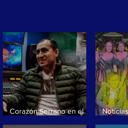
Corazón Serrano en el
Noticia
Estadio Nacional y a la
Serran
conquista de México
Interna